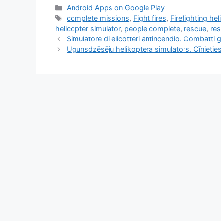
Kategorie
Android Apps on Google Play
Tagi
complete missions
,
Fight fires
,
Firefighting hel
helicopter simulator
,
people complete
,
rescue
,
res
Simulatore di elicotteri antincendio. Combatti 
Ugunsdzēsēju helikoptera simulators. Cīnieties