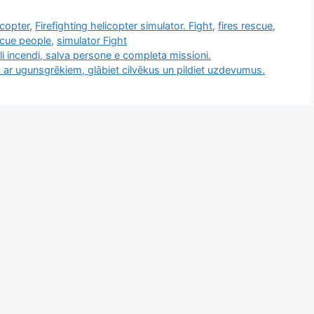
icopter
,
Firefighting helicopter simulator. Fight
,
fires rescue
,
cue people
,
simulator Fight
gli incendi, salva persone e completa missioni.
 ar ugunsgrēkiem, glābiet cilvēkus un pildiet uzdevumus.