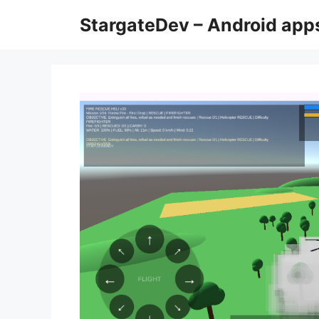
Przejdź
StargateDev – Android apps
do
treści