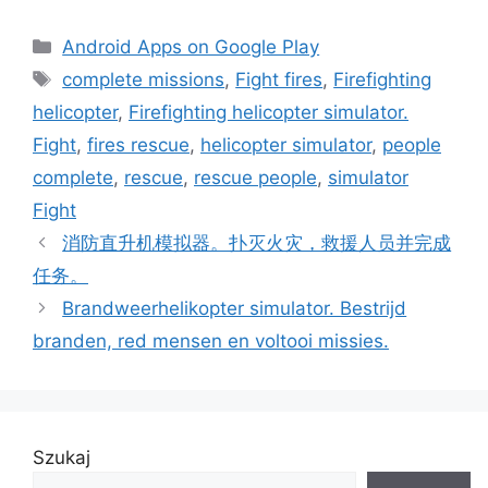
Kategorie
Android Apps on Google Play
Tagi
complete missions
,
Fight fires
,
Firefighting
helicopter
,
Firefighting helicopter simulator.
Fight
,
fires rescue
,
helicopter simulator
,
people
complete
,
rescue
,
rescue people
,
simulator
Fight
消防直升机模拟器。扑灭火灾，救援人员并完成
任务。
Brandweerhelikopter simulator. Bestrijd
branden, red mensen en voltooi missies.
Szukaj