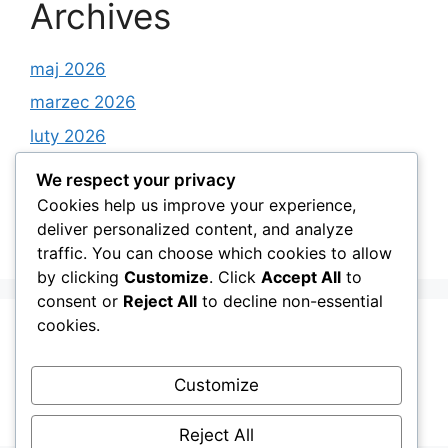
Archives
maj 2026
marzec 2026
luty 2026
styczeń 2026
We respect your privacy
grudzień 2025
Cookies help us improve your experience,
deliver personalized content, and analyze
listopad 2025
traffic. You can choose which cookies to allow
by clicking
Customize
. Click
Accept All
to
consent or
Reject All
to decline non-essential
cookies.
Categories
Customize
Android Apps on Google Play
Reject All