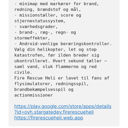
- minimap med markører for brand, 
redning, brændstof og mål,
- missionstæller, score og 
stjernestatussystem,
- sværhedsgrader,
- brand-, røg-, regn- og 
stormeffekter,
- Android-venlige berøringskontroller.
Vælg din helikopter, let og stop 
katastrofen, før ilden breder sig 
ukontrolleret. Hvert sekund tæller — 
saml vand, sluk flammerne og red 
civile.
Fire Rescue Heli er lavet til fans af 
flysimulatorer, redningsspil, 
brandbekæmpelsesspil og 
actionmissioner
https://play.google.com/store/apps/details
?id=ovh.stargatedev.firerescueheli
https://firerescueheli.web.app