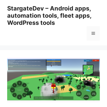
Przejdź
StargateDev – Android apps,
do
automation tools, fleet apps,
treści
WordPress tools
Menu