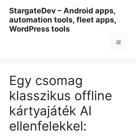
Przejdź
StargateDev – Android apps,
do
automation tools, fleet apps,
treści
WordPress tools
Menu
Egy csomag
klasszikus offline
kártyajáték AI
ellenfelekkel: