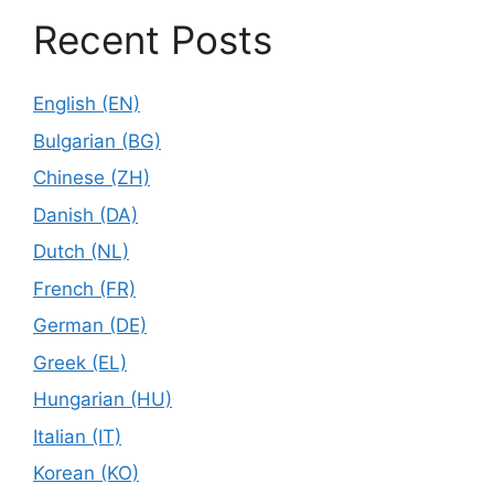
Recent Posts
English (EN)
Bulgarian (BG)
Chinese (ZH)
Danish (DA)
Dutch (NL)
French (FR)
German (DE)
Greek (EL)
Hungarian (HU)
Italian (IT)
Korean (KO)