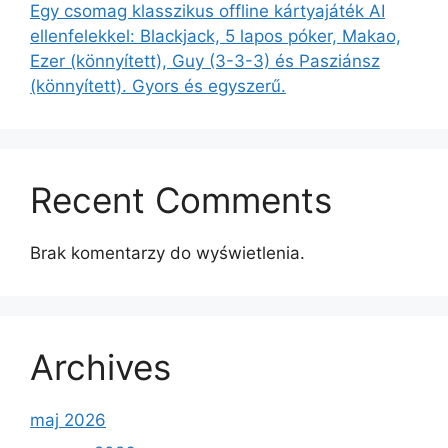
Egy csomag klasszikus offline kártyajáték AI
ellenfelekkel: Blackjack, 5 lapos póker, Makao,
Ezer (könnyített), Guy (3-3-3) és Pasziánsz
(könnyített). Gyors és egyszerű.
Recent Comments
Brak komentarzy do wyświetlenia.
Archives
maj 2026